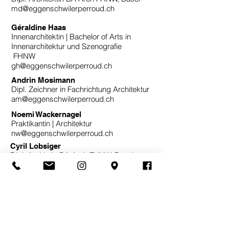
md@eggenschwilerperroud.ch
Géraldine Haas
Innenarchitektin | Bachelor of Arts in
Innenarchitektur und Szenografie
FHNW
gh@eggenschwilerperroud.ch
Andrin Mosimann
Dipl. Zeichner in Fachrichtung Architektur
am@eggenschwilerperroud.ch
Noemi Wackernagel
Praktikantin | Architektur
nw@eggenschwilerperroud.ch
Cyril Lobsiger
Dipl. Architekt BA Arch FHNW, Basel
cl@eggenschwilerperroud.ch
Mitarbeitende seit 2016:
Yannick Perroud
Dominik Borer
Fabio D'Elia
Anna Bertrand